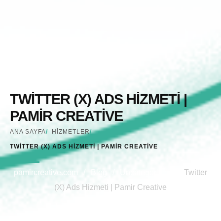
TWITTER (X) ADS HIZMETI |
PAMIR CREATIVE
ANA SAYFA
/
HIZMETLER
/
TWİTTER (X) ADS HİZMETİ | PAMİR CREATİVE
pamircreative.com
/
Blog
/
Uncategorized
/
Twitter
(X) Ads Hizmeti | Pamir Creative