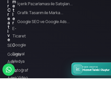
i
m
İçerik Pazarlaması ile Satışları...
r
e
C
t
Grafik Tasarım ile Marka...
r
l
e
e
Google SEO ve Google Ads...
a
r
t
E-
i
v
Ticaret
e
Google
SEO
Sosyal
Google
Medya
Ads
PAMIR CREATIVE
Fotoğraf
Meta
Hizmet Talebi Oluştur
ve Video
Ads
Grafik
Tasarım
Stratejik
Planlama