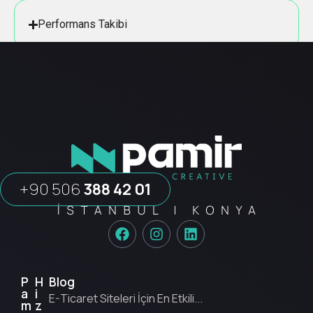
Performans Takibi
+90 506
388 42 01
P
H
Blog
a
i
E-Ticaret Siteleri İçin En Etkili...
m
z