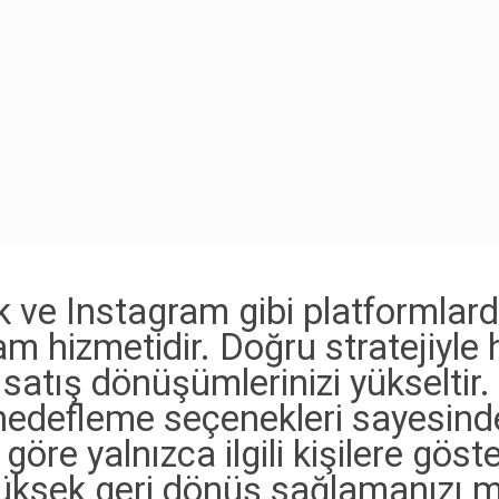
e Instagram gibi platformlarda 
lam hizmetidir. Doğru stratejiyl
satış dönüşümlerinizi yükseltir.
defleme seçenekleri sayesinde r
göre yalnızca ilgili kişilere göst
 yüksek geri dönüş sağlamanızı 