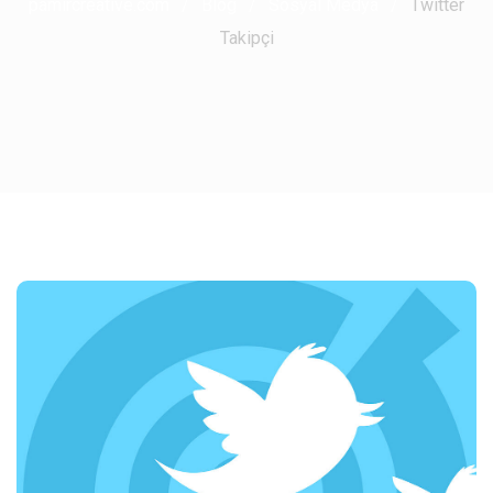
pamircreative.com
/
Blog
/
Sosyal Medya
/
Twitter
Takipçi