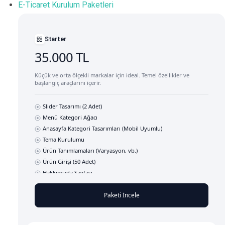
E-Ticaret Kurulum Paketleri
Starter
35.000 TL
Küçük ve orta ölçekli markalar için ideal. Temel özellikler ve
başlangıç araçlarını içerir.
Slider Tasarımı (2 Adet)
Menü Kategori Ağacı
Anasayfa Kategori Tasarımları (Mobil Uyumlu)
Tema Kurulumu
Ürün Tanımlamaları (Varyasyon, vb.)
Ürün Girişi (50 Adet)
Hakkımızda Sayfası
Sabit Site İçerikleri ve Sözleşmeler
E-posta Kurulumu
Paketi İncele
Ödeme Entegrasyonu
Kargo Entegrasyonu