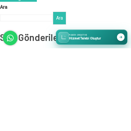
Ara
Ara
Son Gönderiler
PAMIR CREATIVE
Hizmet Talebi Oluştur
E-Ticaret Siteleri İçin En Etkili Remarketing Taktikleri
İçerik Pazarlaması ile Satışları Katlama Rehberi
Grafik Tasarım ile Marka Kimliğinizi Güçlendirmenin Yolları
Google SEO ve Google Ads Arasındaki Farklar: Hangisi
Size Uygun?
Google Analytics ile Web Sitenizi Optimize Etmenin Yolları