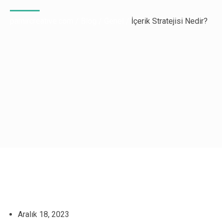
pamircreative.com
/
Blog
/
Genel
/
İçerik Stratejisi Nedir?
Aralık 18, 2023