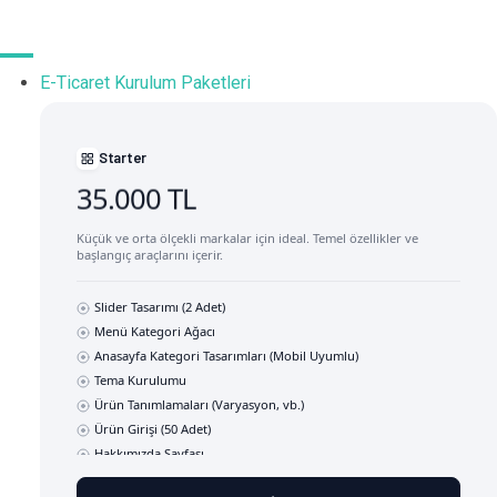
E-Ticaret Kurulum Paketleri
Starter
35.000 TL
Küçük ve orta ölçekli markalar için ideal. Temel özellikler ve
başlangıç araçlarını içerir.
Slider Tasarımı (2 Adet)
Menü Kategori Ağacı
Anasayfa Kategori Tasarımları (Mobil Uyumlu)
Tema Kurulumu
Ürün Tanımlamaları (Varyasyon, vb.)
Ürün Girişi (50 Adet)
Hakkımızda Sayfası
Sabit Site İçerikleri ve Sözleşmeler