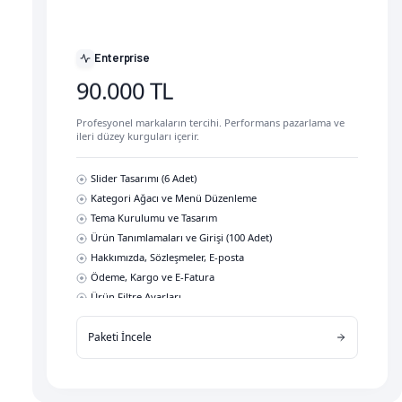
E-Fatura / E-Arşiv Kurulumu
Ürün Filtre Ayarları
WhatsApp ve Canlı Chat Kurulumu
Enterprise
Teknik Destek (2 Hafta) + Eğitim
90.000 TL
Google ile Giriş Kurulumu
Marka ve Kategori Temel SEO
Profesyonel markaların tercihi. Performans pazarlama ve
Pazaryerleri Kurulumu (1 Adet)
ileri düzey kurguları içerir.
Slider Tasarımı (6 Adet)
Kategori Ağacı ve Menü Düzenleme
Tema Kurulumu ve Tasarım
Ürün Tanımlamaları ve Girişi (100 Adet)
Hakkımızda, Sözleşmeler, E-posta
Ödeme, Kargo ve E-Fatura
Ürün Filtre Ayarları
WhatsApp ve Canlı Chat Kurulumu
Paketi İncele
Teknik Destek (2 Hafta) + Eğitim
Google ve Facebook ile Giriş
Kapsamlı SEO Düzenlemeleri
Pazaryerleri Kurulumu (4 Adet)