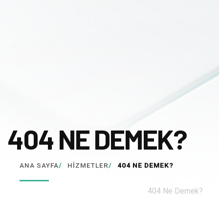
404 NE DEMEK?
ANA SAYFA
/
HIZMETLER
/
404 NE DEMEK?
pamircreative.com
/
Blog
/
Genel
/
404 Ne Demek?