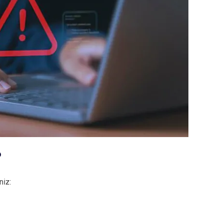
?
niz: