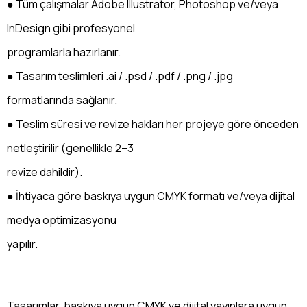
● Tüm çalışmalar Adobe Illustrator, Photoshop ve/veya
InDesign gibi profesyonel
programlarla hazırlanır.
● Tasarım teslimleri .ai / .psd / .pdf / .png / .jpg
formatlarında sağlanır.
● Teslim süresi ve revize hakları her projeye göre önceden
netleştirilir (genellikle 2–3
revize dahildir).
● İhtiyaca göre baskıya uygun CMYK formatı ve/veya dijital
medya optimizasyonu
yapılır.
Tasarımlar, baskıya uygun CMYK ve dijital yayınlara uygun